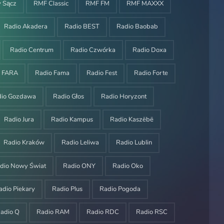
 Sącz
RMF Classic
RMF FM
RMF MAXXX
Radio Akadera
Radio BEST
Radio Baobab
Radio Centrum
Radio Czwórka
Radio Doxa
o FARA
Radio Fama
Radio Fest
Radio Forte
dio Gozdawa
Radio Głos
Radio Horyzont
Radio Jura
Radio Kampus
Radio Kaszëbë
Radio Kraków
Radio Leliwa
Radio Lublin
dio Nowy Świat
Radio ONY
Radio Oko
adio Piekary
Radio Plus
Radio Pogoda
adio Q
Radio RAM
Radio RDC
Radio RSC