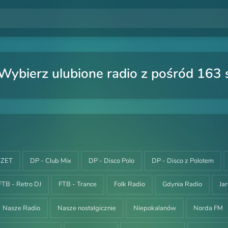
Wybierz ulubione radio z pośród 163 s
i ZET
DP - Club Mix
DP - Disco Polo
DP - Disco z Polotem
FTB - Retro DJ
FTB - Trance
Folk Radio
Gdynia Radio
Ja
Nasze Radio
Nasze nostalgicznie
Niepokalanów
Norda FM