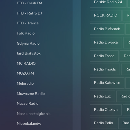
Polskie Radio 24
FTB - Flash FM
FTB - Retro DJ
ROCK RADIO
R
FTB - Trance
Radio Białystok
Folk Radio
Radio Dwójka
R
Gdynia Radio
Jard Białystok
Radio Freee
Ra
MC RADIO
Radio Impuls
Ra
MUZO.FM
Radio Katowice
Meloradio
Muzyczne Radio
Radio Luz
Radi
Nasze Radio
Radio Olsztyn
R
Nasze nostalgicznie
Radio Polin
Rad
Niepokalanów