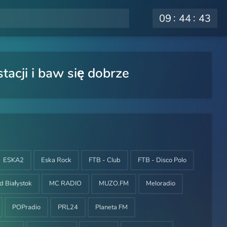
09
44
44
tacji i baw się dobrze
ESKA2
Eska Rock
FTB - Club
FTB - Disco Polo
rd Białystok
MC RADIO
MUZO.FM
Meloradio
POPradio
PRL24
Planeta FM