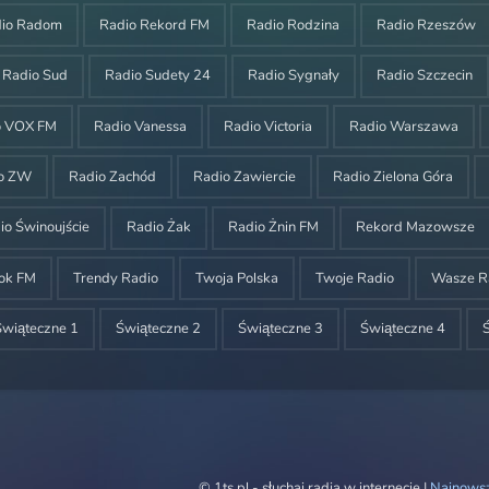
dio Radom
Radio Rekord FM
Radio Rodzina
Radio Rzeszów
Radio Sud
Radio Sudety 24
Radio Sygnały
Radio Szczecin
o VOX FM
Radio Vanessa
Radio Victoria
Radio Warszawa
o ZW
Radio Zachód
Radio Zawiercie
Radio Zielona Góra
io Świnoujście
Radio Żak
Radio Żnin FM
Rekord Mazowsze
ok FM
Trendy Radio
Twoja Polska
Twoje Radio
Wasze R
Świąteczne 1
Świąteczne 2
Świąteczne 3
Świąteczne 4
© 1ts.pl - słuchaj radia w internecie |
Najnowsz