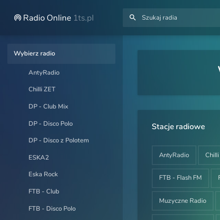
Radio Online
1ts.pl
Wybierz radio
AntyRadio
Chilli ZET
DP - Club Mix
DP - Disco Polo
Stacje radiowe
DP - Disco z Polotem
AntyRadio
Chill
ESKA2
Eska Rock
FTB - Flash FM
FTB - Club
Muzyczne Radio
FTB - Disco Polo