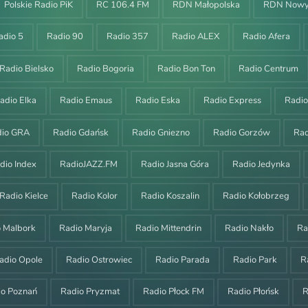
Polskie Radio PiK
RC 106.4 FM
RDN Małopolska
RDN Nowy
adio 5
Radio 90
Radio 357
Radio ALEX
Radio Afera
Radio Bielsko
Radio Bogoria
Radio Bon Ton
Radio Centrum
adio Elka
Radio Emaus
Radio Eska
Radio Express
Radi
dio GRA
Radio Gdańsk
Radio Gniezno
Radio Gorzów
Ra
dio Index
RadioJAZZ.FM
Radio Jasna Góra
Radio Jedynka
Radio Kielce
Radio Kolor
Radio Koszalin
Radio Kołobrzeg
o Malbork
Radio Maryja
Radio Mittendrin
Radio Nakło
Ra
adio Opole
Radio Ostrowiec
Radio Parada
Radio Park
R
io Poznań
Radio Pryzmat
Radio Płock FM
Radio Płońsk
R