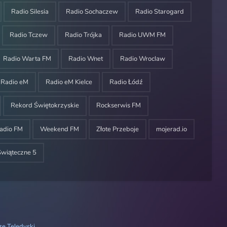
Radio Silesia
Radio Sochaczew
Radio Starogard
Radio Tczew
Radio Trójka
Radio UWM FM
Radio Warta FM
Radio Wnet
Radio Wroclaw
Radio eM
Radio eM Kielce
Radio Łódź
Rekord Świętokrzyskie
Rockserwis FM
adio FM
Weekend FM
Złote Przeboje
mojerad.io
Świąteczne 5
e Teledyski