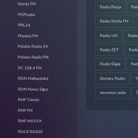
Norda FM
Radio Racja
Ra
POPradio
Radio Strefa FM
PRL24
Radio VIA
Radi
Planeta FM
Polskie Radio 24
Radio ZET
Radi
Polskie Radio PiK
Radio Śląsk
Rad
RC 106.4 FM
Slonsky Radio
T
RDN Małopolska
RDN Nowy Sącz
newonce.radio
RMF Classic
RMF FM
RMF MAXXX
ROCK RADIO