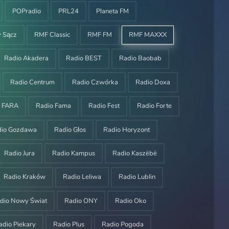
POPradio
PRL24
Planeta FM
 Sącz
RMF Classic
RMF FM
RMF MAXXX
Radio Akadera
Radio BEST
Radio Baobab
Radio Centrum
Radio Czwórka
Radio Doxa
o FARA
Radio Fama
Radio Fest
Radio Forte
dio Gozdawa
Radio Głos
Radio Horyzont
Radio Jura
Radio Kampus
Radio Kaszëbë
Radio Kraków
Radio Leliwa
Radio Lublin
dio Nowy Świat
Radio ONY
Radio Oko
adio Piekary
Radio Plus
Radio Pogoda