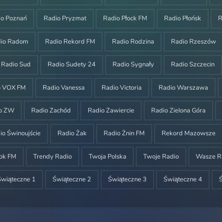
io Poznań
Radio Pryzmat
Radio Płock FM
Radio Płońsk
R
dio Radom
Radio Rekord FM
Radio Rodzina
Radio Rzeszów
Radio Sud
Radio Sudety 24
Radio Sygnały
Radio Szczecin
o VOX FM
Radio Vanessa
Radio Victoria
Radio Warszawa
o ZW
Radio Zachód
Radio Zawiercie
Radio Zielona Góra
io Świnoujście
Radio Żak
Radio Żnin FM
Rekord Mazowsze
ok FM
Trendy Radio
Twoja Polska
Twoje Radio
Wasze R
Świąteczne 1
Świąteczne 2
Świąteczne 3
Świąteczne 4