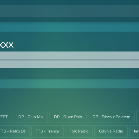
XXX
i ZET
DP - Club Mix
DP - Disco Polo
DP - Disco z Polotem
FTB - Retro DJ
FTB - Trance
Folk Radio
Gdynia Radio
Ja