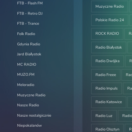
FTB - Flash FM
Muzyczne Radio
FTB - Retro DJ
Polskie Radio 24
FTB - Trance
ROCK RADIO
R
Folk Radio
Gdynia Radio
Radio Białystok
Jard Białystok
Radio Dwójka
R
MC RADIO
MUZO.FM
Radio Freee
Ra
Meloradio
Radio Impuls
Ra
Muzyczne Radio
Radio Katowice
Nasze Radio
Nasze nostalgicznie
Radio Luz
Radi
Niepokalanów
Radio Olsztyn
R