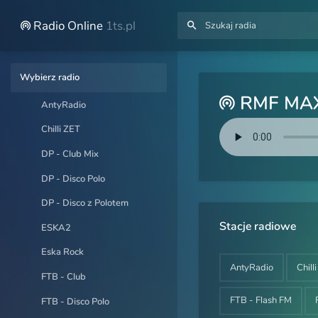
Radio Online
1ts.pl
Wybierz radio
RMF MA
AntyRadio
Chilli ZET
DP - Club Mix
DP - Disco Polo
DP - Disco z Polotem
Stacje radiowe
ESKA2
Eska Rock
AntyRadio
Chill
FTB - Club
FTB - Flash FM
FTB - Disco Polo