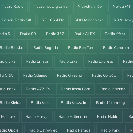
Nasze Radio
Nasze nostalgicznie
Niepokalanów
Norda FM
Polskie Radio PiK
RC 106.4 FM
RDN Małopolska
RDN Nowy
adio 5
Radio 90
Radio 357
Radio ALEX
Radio Afera
Radio Bielsko
Radio Bogoria
Radio Bon Ton
Radio Centrum
adio Elka
Radio Emaus
Radio Eska
Radio Express
Radi
dio GRA
Radio Gdańsk
Radio Gniezno
Radio Gorzów
Ra
dio Index
RadioJAZZ.FM
Radio Jasna Góra
Radio Jedynka
Radio Kielce
Radio Kolor
Radio Koszalin
Radio Kołobrzeg
o Malbork
Radio Maryja
Radio Mittendrin
Radio Nakło
Ra
adio Opole
Radio Ostrowiec
Radio Parada
Radio Park
R