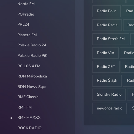
Norda FM
Radio Polin
Rad
POPradio
PRL24
Radio Racja
Ra
Planeta FM
Radio Strefa FM
Polskie Radio 24
Radio VIA
Radi
Polskie Radio PiK
RC 106.4 FM
Radio ZET
Radi
RDN Małopolska
Radio Śląsk
Rad
RDN Nowy Sącz
Slonsky Radio
T
RMF Classic
RMF FM
newonce.radio
RMF MAXXX
ROCK RADIO