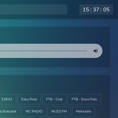
15
37
05
ESKA2
Eska Rock
FTB - Club
FTB - Disco Polo
rd Białystok
MC RADIO
MUZO.FM
Meloradio