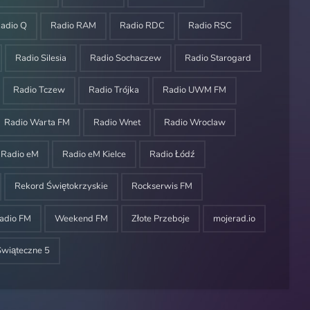
adio Q
Radio RAM
Radio RDC
Radio RSC
Radio Silesia
Radio Sochaczew
Radio Starogard
Radio Tczew
Radio Trójka
Radio UWM FM
Radio Warta FM
Radio Wnet
Radio Wroclaw
Radio eM
Radio eM Kielce
Radio Łódź
Rekord Świętokrzyskie
Rockserwis FM
adio FM
Weekend FM
Złote Przeboje
mojerad.io
Świąteczne 5