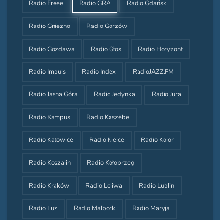
Radio Freee
Radio GRA
Radio Gdańsk
Radio Gniezno
Radio Gorzów
Radio Gozdawa
Radio Głos
Radio Horyzont
Radio Impuls
Radio Index
RadioJAZZ.FM
Radio Jasna Góra
Radio Jedynka
Radio Jura
Radio Kampus
Radio Kaszëbë
Radio Katowice
Radio Kielce
Radio Kolor
Radio Koszalin
Radio Kołobrzeg
Radio Kraków
Radio Leliwa
Radio Lublin
Radio Luz
Radio Malbork
Radio Maryja