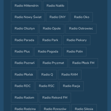
Radio Mittendrin
Radio Nakło
Radio Nowy Świat
Radio ONY
Radio Oko
Radio Olsztyn
Radio Opole
Radio Ostrowiec
Radio Parada
Radio Park
Radio Piekary
Radio Plus
Radio Pogoda
Radio Polin
Radio Poznań
Radio Pryzmat
Radio Płock FM
Radio Płońsk
Radio Q
Radio RAM
Radio RDC
Radio RSC
Radio Racja
Radio Radom
Radio Rekord FM
Radio Rodzina
Radio Rzeszów
Radio Silesia