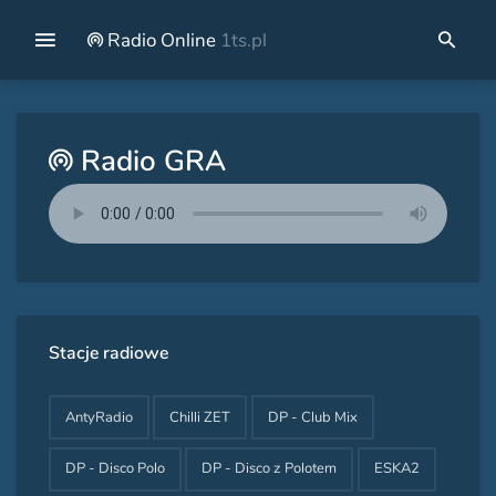
Radio Online
1ts.pl
Radio GRA
Stacje radiowe
AntyRadio
Chilli ZET
DP - Club Mix
DP - Disco Polo
DP - Disco z Polotem
ESKA2