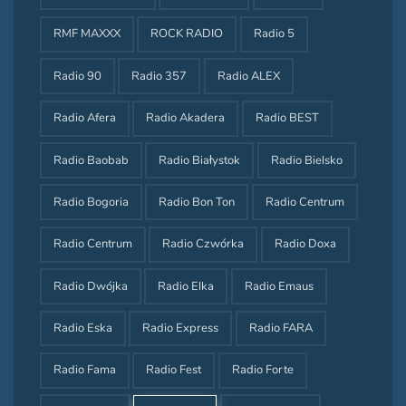
RMF MAXXX
ROCK RADIO
Radio 5
Radio 90
Radio 357
Radio ALEX
Radio Afera
Radio Akadera
Radio BEST
Radio Baobab
Radio Białystok
Radio Bielsko
Radio Bogoria
Radio Bon Ton
Radio Centrum
Radio Centrum
Radio Czwórka
Radio Doxa
Radio Dwójka
Radio Elka
Radio Emaus
Radio Eska
Radio Express
Radio FARA
Radio Fama
Radio Fest
Radio Forte