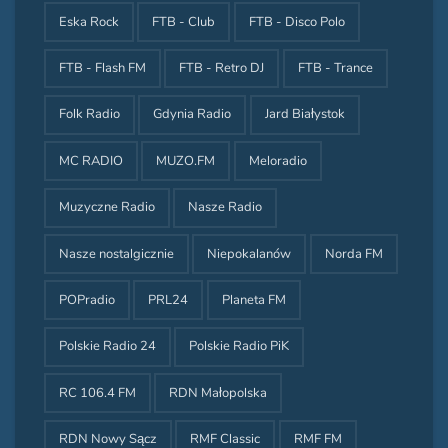
Eska Rock
FTB - Club
FTB - Disco Polo
FTB - Flash FM
FTB - Retro DJ
FTB - Trance
Folk Radio
Gdynia Radio
Jard Białystok
MC RADIO
MUZO.FM
Meloradio
Muzyczne Radio
Nasze Radio
Nasze nostalgicznie
Niepokalanów
Norda FM
POPradio
PRL24
Planeta FM
Polskie Radio 24
Polskie Radio PiK
RC 106.4 FM
RDN Małopolska
RDN Nowy Sącz
RMF Classic
RMF FM