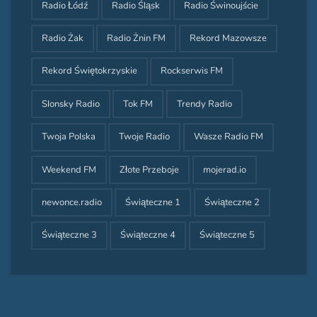
Radio Łódź
Radio Śląsk
Radio Świnoujście
Radio Żak
Radio Żnin FM
Rekord Mazowsze
Rekord Świętokrzyskie
Rockserwis FM
Slonsky Radio
Tok FM
Trendy Radio
Twoja Polska
Twoje Radio
Wasze Radio FM
Weekend FM
Złote Przeboje
mojerad.io
newonce.radio
Świąteczne 1
Świąteczne 2
Świąteczne 3
Świąteczne 4
Świąteczne 5