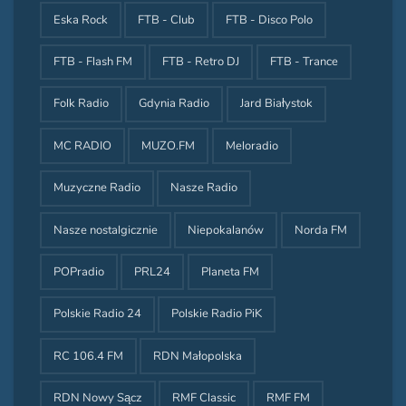
Eska Rock
FTB - Club
FTB - Disco Polo
FTB - Flash FM
FTB - Retro DJ
FTB - Trance
Folk Radio
Gdynia Radio
Jard Białystok
MC RADIO
MUZO.FM
Meloradio
Muzyczne Radio
Nasze Radio
Nasze nostalgicznie
Niepokalanów
Norda FM
POPradio
PRL24
Planeta FM
Polskie Radio 24
Polskie Radio PiK
RC 106.4 FM
RDN Małopolska
RDN Nowy Sącz
RMF Classic
RMF FM