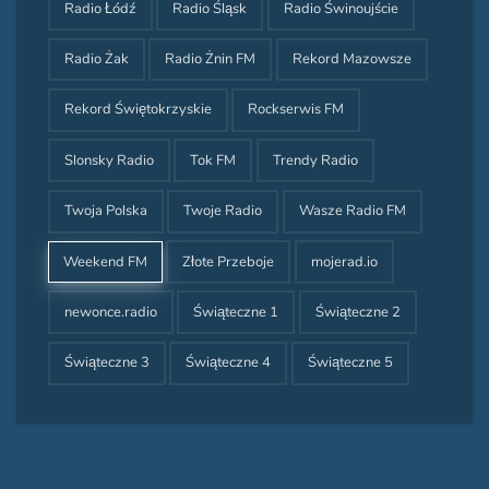
Radio Łódź
Radio Śląsk
Radio Świnoujście
Radio Żak
Radio Żnin FM
Rekord Mazowsze
Rekord Świętokrzyskie
Rockserwis FM
Slonsky Radio
Tok FM
Trendy Radio
Twoja Polska
Twoje Radio
Wasze Radio FM
Weekend FM
Złote Przeboje
mojerad.io
newonce.radio
Świąteczne 1
Świąteczne 2
Świąteczne 3
Świąteczne 4
Świąteczne 5