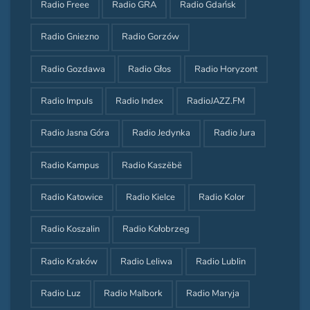
Radio Freee
Radio GRA
Radio Gdańsk
Radio Gniezno
Radio Gorzów
Radio Gozdawa
Radio Głos
Radio Horyzont
Radio Impuls
Radio Index
RadioJAZZ.FM
Radio Jasna Góra
Radio Jedynka
Radio Jura
Radio Kampus
Radio Kaszëbë
Radio Katowice
Radio Kielce
Radio Kolor
Radio Koszalin
Radio Kołobrzeg
Radio Kraków
Radio Leliwa
Radio Lublin
Radio Luz
Radio Malbork
Radio Maryja