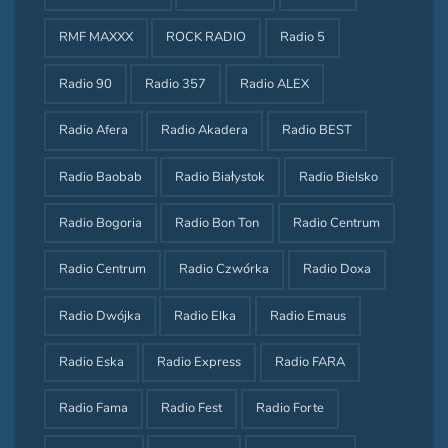
RMF MAXXX
ROCK RADIO
Radio 5
Radio 90
Radio 357
Radio ALEX
Radio Afera
Radio Akadera
Radio BEST
Radio Baobab
Radio Białystok
Radio Bielsko
Radio Bogoria
Radio Bon Ton
Radio Centrum
Radio Centrum
Radio Czwórka
Radio Doxa
Radio Dwójka
Radio Elka
Radio Emaus
Radio Eska
Radio Express
Radio FARA
Radio Fama
Radio Fest
Radio Forte