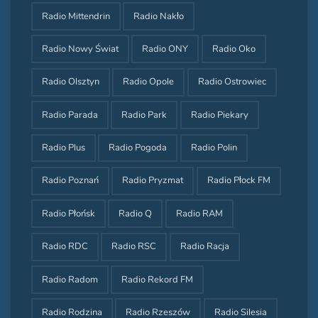
Radio Mittendrin
Radio Nakło
Radio Nowy Świat
Radio ONY
Radio Oko
Radio Olsztyn
Radio Opole
Radio Ostrowiec
Radio Parada
Radio Park
Radio Piekary
Radio Plus
Radio Pogoda
Radio Polin
Radio Poznań
Radio Pryzmat
Radio Płock FM
Radio Płońsk
Radio Q
Radio RAM
Radio RDC
Radio RSC
Radio Racja
Radio Radom
Radio Rekord FM
Radio Rodzina
Radio Rzeszów
Radio Silesia