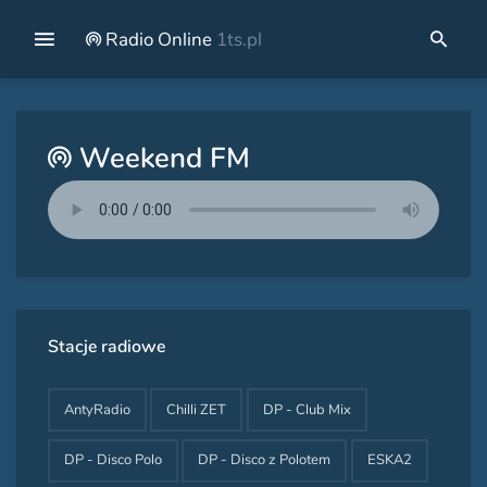
Radio Online
1ts.pl
Weekend FM
Stacje radiowe
AntyRadio
Chilli ZET
DP - Club Mix
DP - Disco Polo
DP - Disco z Polotem
ESKA2