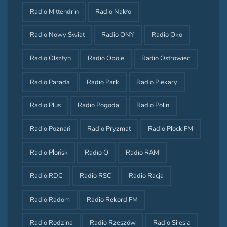
Radio Mittendrin
Radio Nakło
Radio Nowy Świat
Radio ONY
Radio Oko
Radio Olsztyn
Radio Opole
Radio Ostrowiec
Radio Parada
Radio Park
Radio Piekary
Radio Plus
Radio Pogoda
Radio Polin
Radio Poznań
Radio Pryzmat
Radio Płock FM
Radio Płońsk
Radio Q
Radio RAM
Radio RDC
Radio RSC
Radio Racja
Radio Radom
Radio Rekord FM
Radio Rodzina
Radio Rzeszów
Radio Silesia