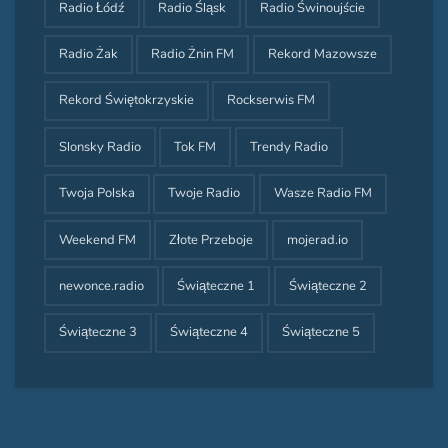
Radio Łódź
Radio Śląsk
Radio Świnoujście
Radio Żak
Radio Żnin FM
Rekord Mazowsze
Rekord Świętokrzyskie
Rockserwis FM
Slonsky Radio
Tok FM
Trendy Radio
Twoja Polska
Twoje Radio
Wasze Radio FM
Weekend FM
Złote Przeboje
mojerad.io
newonce.radio
Świąteczne 1
Świąteczne 2
Świąteczne 3
Świąteczne 4
Świąteczne 5