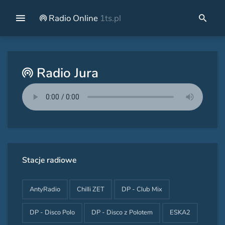
Radio Online
1ts.pl
Radio Jura
Stacje radiowe
AntyRadio
Chilli ZET
DP - Club Mix
DP - Disco Polo
DP - Disco z Polotem
ESKA2