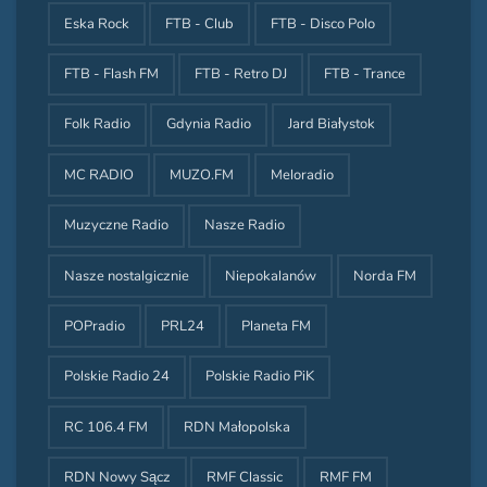
Eska Rock
FTB - Club
FTB - Disco Polo
FTB - Flash FM
FTB - Retro DJ
FTB - Trance
Folk Radio
Gdynia Radio
Jard Białystok
MC RADIO
MUZO.FM
Meloradio
Muzyczne Radio
Nasze Radio
Nasze nostalgicznie
Niepokalanów
Norda FM
POPradio
PRL24
Planeta FM
Polskie Radio 24
Polskie Radio PiK
RC 106.4 FM
RDN Małopolska
RDN Nowy Sącz
RMF Classic
RMF FM