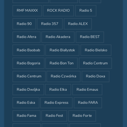
RMF MAXXX
ROCK RADIO
Radio 5
Radio 90
Radio 357
Radio ALEX
Radio Afera
Radio Akadera
Radio BEST
Radio Baobab
Radio Białystok
Radio Bielsko
Radio Bogoria
Radio Bon Ton
Radio Centrum
Radio Centrum
Radio Czwórka
Radio Doxa
Radio Dwójka
Radio Elka
Radio Emaus
Radio Eska
Radio Express
Radio FARA
Radio Fama
Radio Fest
Radio Forte