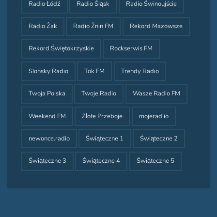
Radio Łódź
Radio Śląsk
Radio Świnoujście
Radio Żak
Radio Żnin FM
Rekord Mazowsze
Rekord Świętokrzyskie
Rockserwis FM
Slonsky Radio
Tok FM
Trendy Radio
Twoja Polska
Twoje Radio
Wasze Radio FM
Weekend FM
Złote Przeboje
mojerad.io
newonce.radio
Świąteczne 1
Świąteczne 2
Świąteczne 3
Świąteczne 4
Świąteczne 5