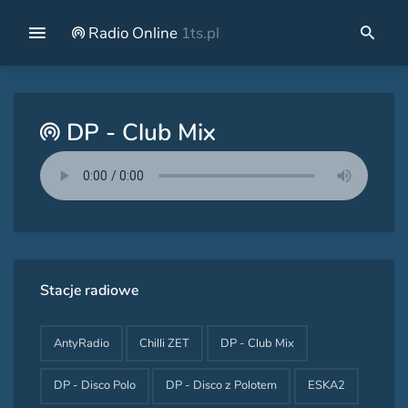
Radio Online
1ts.pl
DP - Club Mix
Stacje radiowe
AntyRadio
Chilli ZET
DP - Club Mix
DP - Disco Polo
DP - Disco z Polotem
ESKA2