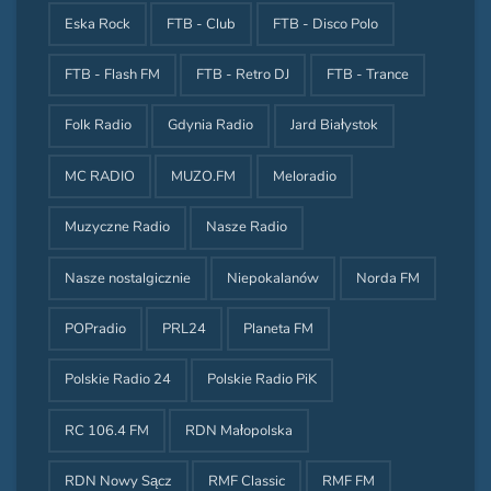
Eska Rock
FTB - Club
FTB - Disco Polo
FTB - Flash FM
FTB - Retro DJ
FTB - Trance
Folk Radio
Gdynia Radio
Jard Białystok
MC RADIO
MUZO.FM
Meloradio
Muzyczne Radio
Nasze Radio
Nasze nostalgicznie
Niepokalanów
Norda FM
POPradio
PRL24
Planeta FM
Polskie Radio 24
Polskie Radio PiK
RC 106.4 FM
RDN Małopolska
RDN Nowy Sącz
RMF Classic
RMF FM