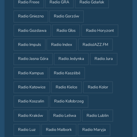
Radio Freee
Radio GRA
Radio Gdańsk
Radio Gniezno
Radio Gorzów
Radio Gozdawa
Radio Głos
Radio Horyzont
Radio Impuls
Radio Index
RadioJAZZ.FM
Radio Jasna Góra
Radio Jedynka
Radio Jura
Radio Kampus
Radio Kaszëbë
Radio Katowice
Radio Kielce
Radio Kolor
Radio Koszalin
Radio Kołobrzeg
Radio Kraków
Radio Leliwa
Radio Lublin
Radio Luz
Radio Malbork
Radio Maryja