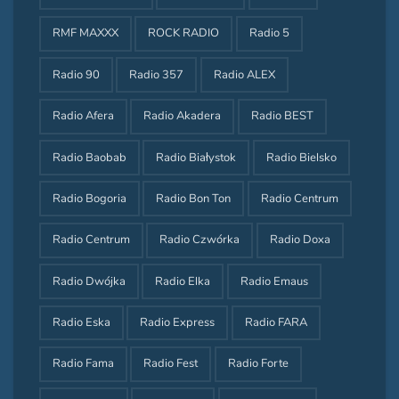
RMF MAXXX
ROCK RADIO
Radio 5
Radio 90
Radio 357
Radio ALEX
Radio Afera
Radio Akadera
Radio BEST
Radio Baobab
Radio Białystok
Radio Bielsko
Radio Bogoria
Radio Bon Ton
Radio Centrum
Radio Centrum
Radio Czwórka
Radio Doxa
Radio Dwójka
Radio Elka
Radio Emaus
Radio Eska
Radio Express
Radio FARA
Radio Fama
Radio Fest
Radio Forte