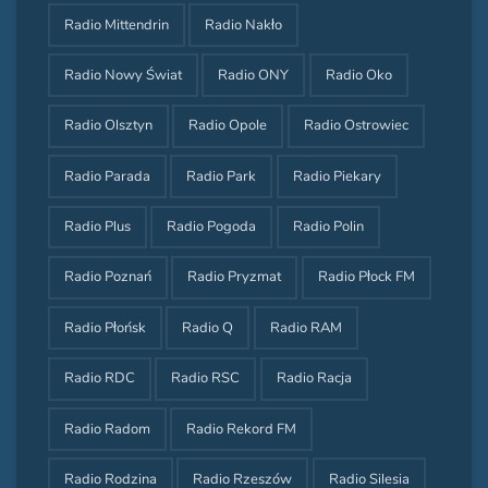
Radio Mittendrin
Radio Nakło
Radio Nowy Świat
Radio ONY
Radio Oko
Radio Olsztyn
Radio Opole
Radio Ostrowiec
Radio Parada
Radio Park
Radio Piekary
Radio Plus
Radio Pogoda
Radio Polin
Radio Poznań
Radio Pryzmat
Radio Płock FM
Radio Płońsk
Radio Q
Radio RAM
Radio RDC
Radio RSC
Radio Racja
Radio Radom
Radio Rekord FM
Radio Rodzina
Radio Rzeszów
Radio Silesia