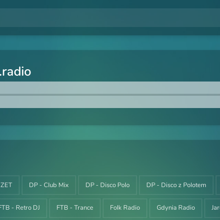
radio
i ZET
DP - Club Mix
DP - Disco Polo
DP - Disco z Polotem
FTB - Retro DJ
FTB - Trance
Folk Radio
Gdynia Radio
Ja