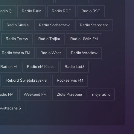
adio Q
Radio RAM
Radio RDC
Radio RSC
Radio Silesia
Radio Sochaczew
Radio Starogard
Radio Tczew
Radio Trójka
Radio UWM FM
Radio Warta FM
Radio Wnet
Radio Wroclaw
Radio eM
Radio eM Kielce
Radio Łódź
Rekord Świętokrzyskie
Rockserwis FM
adio FM
Weekend FM
Złote Przeboje
mojerad.io
wiąteczne 5