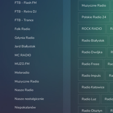
FTB - Flash FM
Muzyczne Radio
FTB - Retro DJ
Polskie Radio 24
FTB - Trance
ROCK RADIO
R
Folk Radio
Gdynia Radio
Radio Białystok
Jard Białystok
Radio Dwójka
R
MC RADIO
MUZO.FM
Radio Freee
Ra
Meloradio
Radio Impuls
Ra
Muzyczne Radio
Radio Katowice
Nasze Radio
Nasze nostalgicznie
Radio Luz
Radi
Niepokalanów
Radio Olsztyn
R