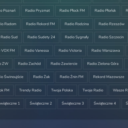
io Poznań
Radio Pryzmat
Radio Płock FM
Radio Płońsk
R
dio Radom
Radio Rekord FM
Radio Rodzina
Radio Rzeszów
Radio Sud
Radio Sudety 24
Radio Sygnały
Radio Szczecin
o VOX FM
Radio Vanessa
Radio Victoria
Radio Warszawa
o ZW
Radio Zachód
Radio Zawiercie
Radio Zielona Góra
io Świnoujście
Radio Żak
Radio Żnin FM
Rekord Mazowsze
ok FM
Trendy Radio
Twoja Polska
Twoje Radio
Wasze R
wiąteczne 1
Świąteczne 2
Świąteczne 3
Świąteczne 4
Ś