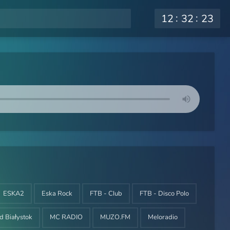
12
32
24
ESKA2
Eska Rock
FTB - Club
FTB - Disco Polo
rd Białystok
MC RADIO
MUZO.FM
Meloradio