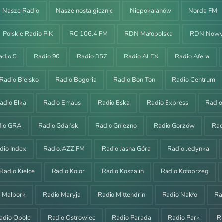
Nasze Radio
Nasze nostalgicznie
Niepokalanów
Norda FM
Polskie Radio PiK
RC 106.4 FM
RDN Małopolska
RDN Nowy
adio 5
Radio 90
Radio 357
Radio ALEX
Radio Afera
Radio Bielsko
Radio Bogoria
Radio Bon Ton
Radio Centrum
adio Elka
Radio Emaus
Radio Eska
Radio Express
Radi
dio GRA
Radio Gdańsk
Radio Gniezno
Radio Gorzów
Ra
dio Index
RadioJAZZ.FM
Radio Jasna Góra
Radio Jedynka
Radio Kielce
Radio Kolor
Radio Koszalin
Radio Kołobrzeg
o Malbork
Radio Maryja
Radio Mittendrin
Radio Nakło
Ra
adio Opole
Radio Ostrowiec
Radio Parada
Radio Park
R