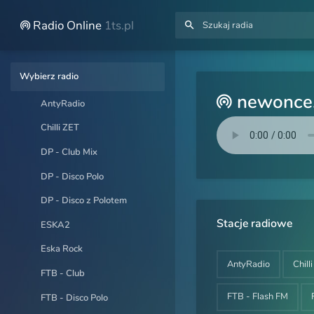
Radio Online
1ts.pl
Wybierz radio
newonce.
AntyRadio
Chilli ZET
DP - Club Mix
DP - Disco Polo
DP - Disco z Polotem
Stacje radiowe
ESKA2
Eska Rock
AntyRadio
Chill
FTB - Club
FTB - Flash FM
FTB - Disco Polo