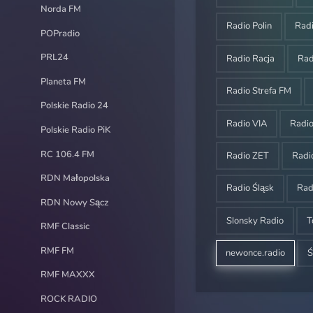
Norda FM
Radio Polin
Rad
POPradio
PRL24
Radio Racja
Ra
Planeta FM
Radio Strefa FM
Polskie Radio 24
Radio VIA
Radi
Polskie Radio PiK
RC 106.4 FM
Radio ZET
Radi
RDN Małopolska
Radio Śląsk
Rad
RDN Nowy Sącz
Slonsky Radio
T
RMF Classic
RMF FM
newonce.radio
Ś
RMF MAXXX
ROCK RADIO