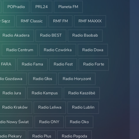
POPradio
PRL24
Planeta FM
 Sącz
RMF Classic
RMF FM
RMF MAXXX
Radio Akadera
Radio BEST
Radio Baobab
Radio Centrum
Radio Czwórka
Radio Doxa
o FARA
Radio Fama
Radio Fest
Radio Forte
dio Gozdawa
Radio Głos
Radio Horyzont
Radio Jura
Radio Kampus
Radio Kaszëbë
Radio Kraków
Radio Leliwa
Radio Lublin
dio Nowy Świat
Radio ONY
Radio Oko
adio Piekary
Radio Plus
Radio Pogoda